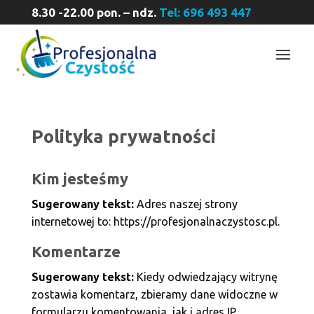
8.30 -22.00 pon. – ndz.
Tel: 696 493 447
Polityka prywatności
Kim jesteśmy
Sugerowany tekst:
Adres naszej strony
internetowej to: https://profesjonalnaczystosc.pl.
Komentarze
Sugerowany tekst:
Kiedy odwiedzający witrynę
zostawia komentarz, zbieramy dane widoczne w
formularzu komentowania, jak i adres IP