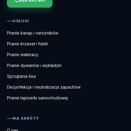
696 493 447
USŁUGI
Pranie kanap i narożników
Pranie krzeseł i foteli
Pranie materacy
Pranie dywanów i wykładzin
Sprzątanie biur
Dezynfekcja i neutralizacja zapachów
Pranie tapicerki samochodowej
NA SKRÓTY
O nas