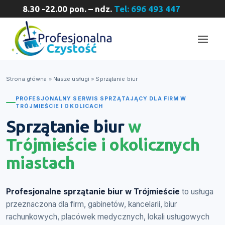
8.30 -22.00 pon. – ndz.
Tel: 696 493 447
Strona główna
»
Nasze usługi
»
Sprzątanie biur
PROFESJONALNY SERWIS SPRZĄTAJĄCY DLA FIRM W
TRÓJMIEŚCIE I OKOLICACH
Sprzątanie biur
w
Trójmieście i okolicznych
miastach
Profesjonalne sprzątanie biur w Trójmieście
to usługa
przeznaczona dla firm, gabinetów, kancelarii, biur
rachunkowych, placówek medycznych, lokali usługowych