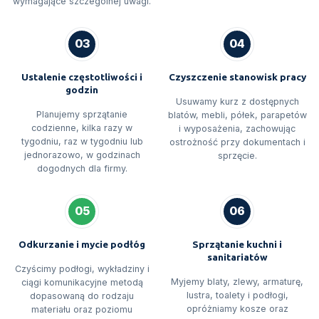
wymagające szczególnej uwagi.
03
04
Ustalenie częstotliwości i
Czyszczenie stanowisk pracy
godzin
Usuwamy kurz z dostępnych
Planujemy sprzątanie
blatów, mebli, półek, parapetów
codzienne, kilka razy w
i wyposażenia, zachowując
tygodniu, raz w tygodniu lub
ostrożność przy dokumentach i
jednorazowo, w godzinach
sprzęcie.
dogodnych dla firmy.
05
06
Odkurzanie i mycie podłóg
Sprzątanie kuchni i
sanitariatów
Czyścimy podłogi, wykładziny i
Myjemy blaty, zlewy, armaturę,
ciągi komunikacyjne metodą
lustra, toalety i podłogi,
dopasowaną do rodzaju
opróżniamy kosze oraz
materiału oraz poziomu