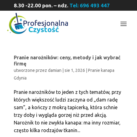
8.30 -22.00 pon. – ndz.
Tel: 696 493 447
Pranie narożników: ceny, metody i jak wybrać
firmę
utworzone przez
damian
|
sie 1, 2026
|
Pranie kanapa
Gdynia
Pranie narożników to jeden z tych tematów, przy
których większość ludzi zaczyna od „dam radę
sam”, a kończy z mokrą tapicerką, która schnie
trzy doby i wygląda gorzej niż przed akcją.
Narożnik to nie zwykła kanapa: ma inny rozmiar,
często kilka rodzajów tkanin...