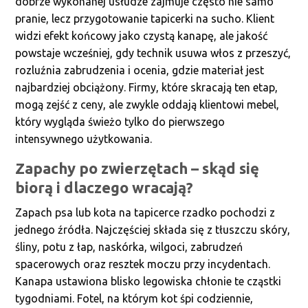
dobrze wykonanej usłudze zajmuje często nie samo
pranie, lecz przygotowanie tapicerki na sucho. Klient
widzi efekt końcowy jako czystą kanapę, ale jakość
powstaje wcześniej, gdy technik usuwa włos z przeszyć,
rozluźnia zabrudzenia i ocenia, gdzie materiał jest
najbardziej obciążony. Firmy, które skracają ten etap,
mogą zejść z ceny, ale zwykle oddają klientowi mebel,
który wygląda świeżo tylko do pierwszego
intensywnego użytkowania.
Zapachy po zwierzętach – skąd się
biorą i dlaczego wracają?
Zapach psa lub kota na tapicerce rzadko pochodzi z
jednego źródła. Najczęściej składa się z tłuszczu skóry,
śliny, potu z łap, naskórka, wilgoci, zabrudzeń
spacerowych oraz resztek moczu przy incydentach.
Kanapa ustawiona blisko legowiska chłonie te cząstki
tygodniami. Fotel, na którym kot śpi codziennie,