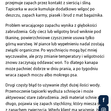
przejmuje zapach przez kontakt z sierścią i śliną.
Tapicerka w aucie kumuluje dodatkowo wilgoć po
deszczu, zapach karmy, piasek i brud z mat bagażnika.
Problem wracającego zapachu wynika z głębokości
zabrudzenia. Gdy ciecz lub wilgotny brud wniknie pod
tkaninę, powierzchniowe czyszczenie usuwa tylko
górną warstwę. W piance lub wypełnieniu nadal zostają
związki organiczne. Po wyschnięciu mogą być mniej
wyczuwalne, ale przy zmianie temperatury i wilgotności
znowu zaczynają oddawać woń. To dlatego kanapa
może pachnieć dobrze w dniu prania, a po tygodniu
wraca zapach moczu albo mokrego psa.
Drugi częsty błąd to używanie zbyt dużej ilości wody.
Przemoczenie tapicerki wydłuża schnięcie i może
aktywować stare zabrudzenia. Jeśli materiał schnie zbyt
f
długo, pojawia się zapach stęchlizny, który miesza się
z zapachem zwierzęcia. Wtedy klient ma wrażenie, że