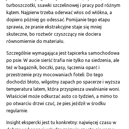
turboszczotki, ssawki szczelinowej i pracy pod różnym
kątem. Najpierw trzeba oderwać włos od włókna, a
dopiero później go odessać. Pomijanie tego etapu
sprawia, że pranie ekstrakcyjne staje się mniej
skuteczne, bo roztwór czyszczący nie dociera
równomiernie do materiału.
Szczególnie wymagająca jest tapicerka samochodowa
po psie. W aucie sierść trafia nie tylko na siedzenia, ale
też w bagażnik, boczki, pasy, łączenia oparć i
przestrzenie przy mocowaniach foteli. Do tego
dochodzi błoto, wilgotny zapach po spacerze i wyższa
temperatura latem, która przyspiesza uwalnianie woni.
Właściciel może odkurzać auto co tydzień, a mimo to
po otwarciu drzwi czuć, że pies jeździł w środku
regularnie.
Insight ekspercki jest tu konkretny: najwięcej czasu w