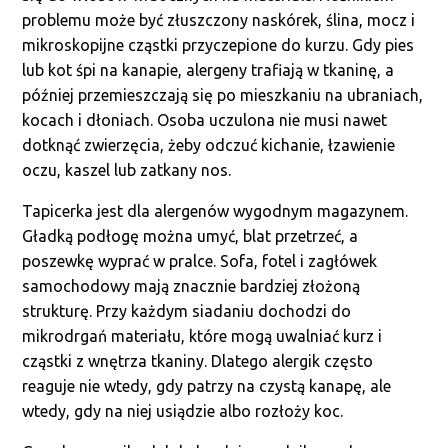
problemu może być złuszczony naskórek, ślina, mocz i
mikroskopijne cząstki przyczepione do kurzu. Gdy pies
lub kot śpi na kanapie, alergeny trafiają w tkaninę, a
później przemieszczają się po mieszkaniu na ubraniach,
kocach i dłoniach. Osoba uczulona nie musi nawet
dotknąć zwierzęcia, żeby odczuć kichanie, łzawienie
oczu, kaszel lub zatkany nos.
Tapicerka jest dla alergenów wygodnym magazynem.
Gładką podłogę można umyć, blat przetrzeć, a
poszewkę wyprać w pralce. Sofa, fotel i zagłówek
samochodowy mają znacznie bardziej złożoną
strukturę. Przy każdym siadaniu dochodzi do
mikrodrgań materiału, które mogą uwalniać kurz i
cząstki z wnętrza tkaniny. Dlatego alergik często
reaguje nie wtedy, gdy patrzy na czystą kanapę, ale
wtedy, gdy na niej usiądzie albo rozłoży koc.