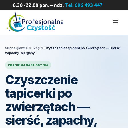
8.30 -22.00 pon. – ndz.
Tel: 696 493 447
Strona główna
»
Blog
»
Czyszczenie tapicerki po zwierzętach — sierść,
zapachy, alergeny
PRANIE KANAPA GDYNIA
Czyszczenie
tapicerki po
zwierzętach —
sierść, zapachy,