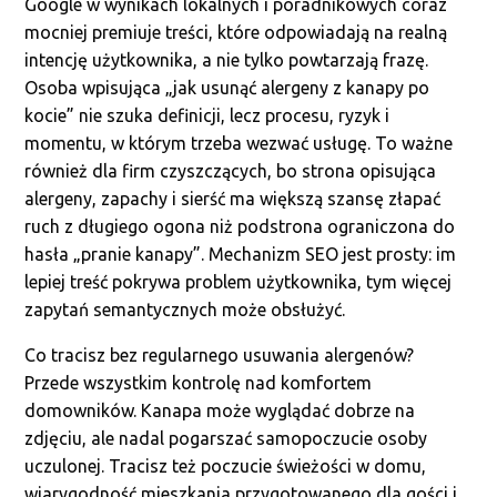
Google w wynikach lokalnych i poradnikowych coraz
mocniej premiuje treści, które odpowiadają na realną
intencję użytkownika, a nie tylko powtarzają frazę.
Osoba wpisująca „jak usunąć alergeny z kanapy po
kocie” nie szuka definicji, lecz procesu, ryzyk i
momentu, w którym trzeba wezwać usługę. To ważne
również dla firm czyszczących, bo strona opisująca
alergeny, zapachy i sierść ma większą szansę złapać
ruch z długiego ogona niż podstrona ograniczona do
hasła „pranie kanapy”. Mechanizm SEO jest prosty: im
lepiej treść pokrywa problem użytkownika, tym więcej
zapytań semantycznych może obsłużyć.
Co tracisz bez regularnego usuwania alergenów?
Przede wszystkim kontrolę nad komfortem
domowników. Kanapa może wyglądać dobrze na
zdjęciu, ale nadal pogarszać samopoczucie osoby
uczulonej. Tracisz też poczucie świeżości w domu,
wiarygodność mieszkania przygotowanego dla gości i