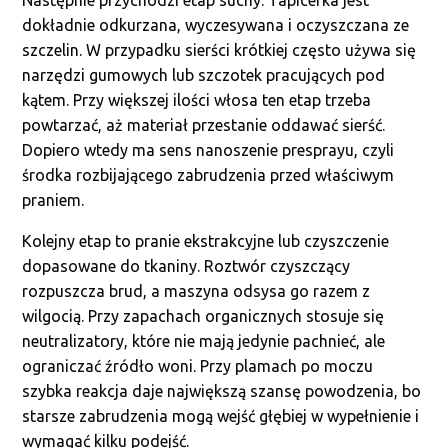
Następnie przychodzi etap suchy. Tapicerka jest
dokładnie odkurzana, wyczesywana i oczyszczana ze
szczelin. W przypadku sierści krótkiej często używa się
narzędzi gumowych lub szczotek pracujących pod
kątem. Przy większej ilości włosa ten etap trzeba
powtarzać, aż materiał przestanie oddawać sierść.
Dopiero wtedy ma sens nanoszenie presprayu, czyli
środka rozbijającego zabrudzenia przed właściwym
praniem.
Kolejny etap to pranie ekstrakcyjne lub czyszczenie
dopasowane do tkaniny. Roztwór czyszczący
rozpuszcza brud, a maszyna odsysa go razem z
wilgocią. Przy zapachach organicznych stosuje się
neutralizatory, które nie mają jedynie pachnieć, ale
ograniczać źródło woni. Przy plamach po moczu
szybka reakcja daje największą szansę powodzenia, bo
starsze zabrudzenia mogą wejść głębiej w wypełnienie i
wymagać kilku podejść.