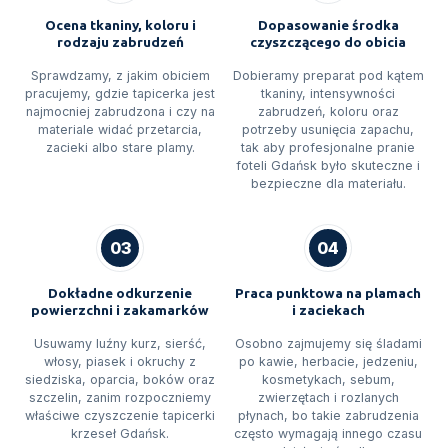
Ocena tkaniny, koloru i
Dopasowanie środka
rodzaju zabrudzeń
czyszczącego do obicia
Sprawdzamy, z jakim obiciem
Dobieramy preparat pod kątem
pracujemy, gdzie tapicerka jest
tkaniny, intensywności
najmocniej zabrudzona i czy na
zabrudzeń, koloru oraz
materiale widać przetarcia,
potrzeby usunięcia zapachu,
zacieki albo stare plamy.
tak aby profesjonalne pranie
foteli Gdańsk było skuteczne i
bezpieczne dla materiału.
03
04
Dokładne odkurzenie
Praca punktowa na plamach
powierzchni i zakamarków
i zaciekach
Usuwamy luźny kurz, sierść,
Osobno zajmujemy się śladami
włosy, piasek i okruchy z
po kawie, herbacie, jedzeniu,
siedziska, oparcia, boków oraz
kosmetykach, sebum,
szczelin, zanim rozpoczniemy
zwierzętach i rozlanych
właściwe czyszczenie tapicerki
płynach, bo takie zabrudzenia
krzeseł Gdańsk.
często wymagają innego czasu