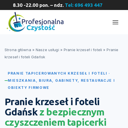
8.30 -22.00 pon. – ndz.
Tel: 696 493 447
Strona główna
»
Nasze usługi
»
Pranie krzeseł i foteli
»
Pranie
krzeseł i foteli Gdańsk
PRANIE TAPICEROWANYCH KRZESEŁ I FOTELI ·
MIESZKANIA, BIURA, GABINETY, RESTAURACJE I
OBIEKTY FIRMOWE
Pranie krzeseł i foteli
Gdańsk
z bezpiecznym
czyszczeniem tapicerki