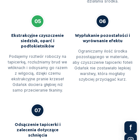
działania środka.
05
06
Ekstrakcyjne czyszczenie
Wypłukanie pozostałości i
siedzisk, oparć i
wyrównanie efektu
podłokietników
Ograniczamy ilość środka
Podajemy roztwór roboczy na
pozostającego w materiale,
tapicerkę, rozluźniamy brud we
aby czyszczenie tapicerki foteli
włóknach i odsysamy go razem
Gdańsk nie zostawiało lepkiej
z wilgocią, dzięki czemu
warstwy, która mogłaby
ekstrakcyjne pranie krzeseł
szybciej przyciągać kurz.
Gdańsk dociera głębiej niż
samo przecieranie tkaniny.
07
Odsączenie tapicerki i
f
zalecenia dotyczące
schnięcia