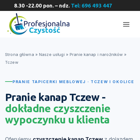
8.30 -22.00 pon. – ndz.
Tel: 696 493 447
Strona główna
»
Nasze usługi
»
Pranie kanap i narożników
»
Tczew
PRANIE TAPICERKI MEBLOWEJ · TCZEW I OKOLICE
Pranie kanap Tczew -
dokładne czyszczenie
wypoczynku u klienta
Oferujemy
czyszczenie kanap Tczew
z dojazdem