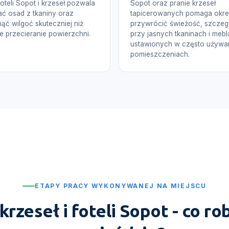
foteli Sopot i krzeseł pozwala
Sopot oraz pranie krzeseł
ć osad z tkaniny oraz
tapicerowanych pomaga okr
ąć wilgoć skuteczniej niż
przywrócić świeżość, szczeg
 przecieranie powierzchni.
przy jasnych tkaninach i meb
ustawionych w często używ
pomieszczeniach.
ETAPY PRACY WYKONYWANEJ NA MIEJSCU
krzeseł i foteli Sopot - co r