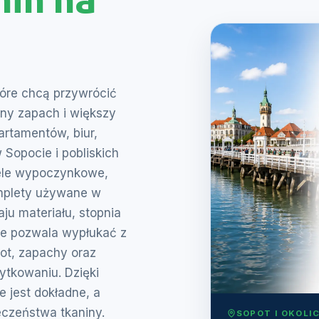
tóre chcą przywrócić
ny zapach i większy
rtamentów, biur,
 Sopocie i pobliskich
tele wypoczynkowe,
omplety używane w
ju materiału, stopnia
jne pozwala wypłukać z
pot, zapachy oraz
tkowaniu. Dzięki
e jest dokładne, a
czeństwa tkaniny.
SOPOT I OKOLI