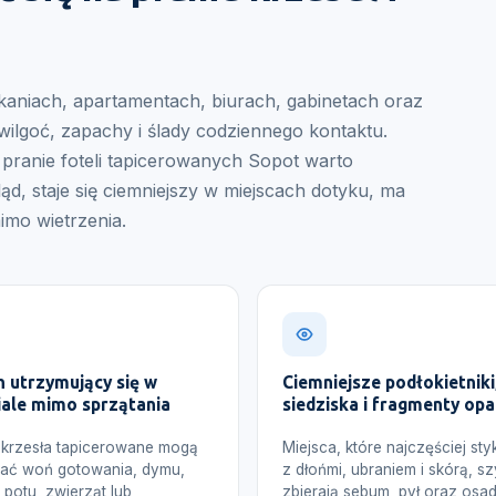
kaniach, apartamentach, biurach, gabinetach oraz
 wilgoć, zapachy i ślady codziennego kontaktu.
pranie foteli tapicerowanych Sopot warto
ąd, staje się ciemniejszy w miejscach dotyku, ma
imo wietrzenia.
 utrzymujący się w
Ciemniejsze podłokietniki
ale mimo sprzątania
siedziska i fragmenty opa
i krzesła tapicerowane mogą
Miejsca, które najczęściej sty
iać woń gotowania, dymu,
z dłońmi, ubraniem i skórą, sz
, potu, zwierząt lub
zbierają sebum, pył oraz osa