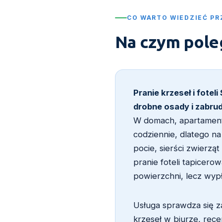
CO WARTO WIEDZIEĆ PR
Na czym poleg
Pranie krzeseł i fotel
drobne osady i zabrud
W domach, apartament
codziennie, dlatego na
pocie, sierści zwierzą
pranie foteli tapicer
powierzchni, lecz wypł
Usługa sprawdza się za
krzeseł w biurze, recep