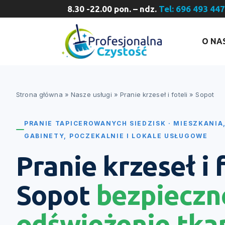
8.30 -22.00 pon. – ndz.
Tel: 696 493 44
O NA
Strona główna
»
Nasze usługi
»
Pranie krzeseł i foteli
»
Sopot
PRANIE TAPICEROWANYCH SIEDZISK · MIESZKANIA
GABINETY, POCZEKALNIE I LOKALE USŁUGOWE
Pranie krzeseł i 
Sopot
bezpieczn
odświeżenie tka