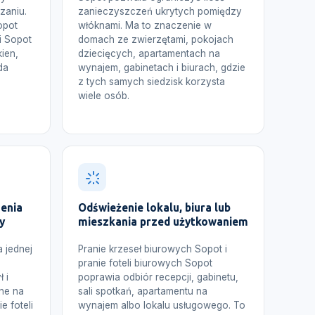
zaniu.
zanieczyszczeń ukrytych pomiędzy
opot
włóknami. Ma to znaczenie w
i Sopot
domach ze zwierzętami, pokojach
ien,
dziecięcych, apartamentach na
da
wynajem, gabinetach i biurach, gdzie
z tych samych siedzisk korzysta
wiele osób.
enia
Odświeżenie lokalu, biura lub
y
mieszkania przed użytkowaniem
 jednej
Pranie krzeseł biurowych Sopot i
o
pranie foteli biurowych Sopot
 i
poprawia odbiór recepcji, gabinetu,
ne na
sali spotkań, apartamentu na
e foteli
wynajem albo lokalu usługowego. To