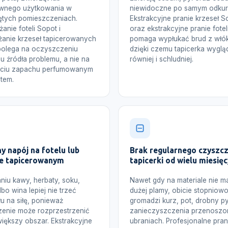
ywnego użytkowania w
niewidoczne po samym odkur
ętych pomieszczeniach.
Ekstrakcyjne pranie krzeseł S
anie foteli Sopot i
oraz ekstrakcyjne pranie fotel
anie krzeseł tapicerowanych
pomaga wypłukać brud z włók
polega na oczyszczeniu
dzięki czemu tapicerka wyglą
 u źródła problemu, a nie na
równiej i schludniej.
yciu zapachu perfumowanym
tem.
y napój na fotelu lub
Brak regularnego czyszcz
le tapicerowanym
tapicerki od wielu miesięc
niu kawy, herbaty, soku,
Nawet gdy na materiale nie ma
bo wina lepiej nie trzeć
dużej plamy, obicie stopniow
łu na siłę, ponieważ
gromadzi kurz, pot, drobny pył
zenie może rozprzestrzenić
zanieczyszczenia przenoszo
większy obszar. Ekstrakcyjne
ubraniach. Profesjonalne prani