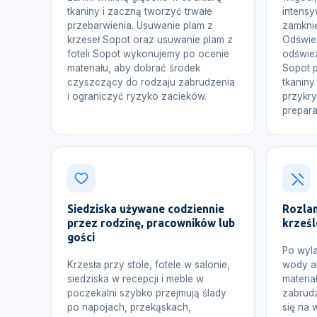
tkaniny i zaczną tworzyć trwałe
intens
przebarwienia. Usuwanie plam z
zamkni
krzeseł Sopot oraz usuwanie plam z
Odśwież
foteli Sopot wykonujemy po ocenie
odśwież
materiału, aby dobrać środek
Sopot 
czyszczący do rodzaju zabrudzenia
tkaniny
i ograniczyć ryzyko zacieków.
przykr
prepara
Siedziska używane codziennie
Rozlan
przez rodzinę, pracowników lub
krześ
gości
Po wyla
Krzesła przy stole, fotele w salonie,
wody al
siedziska w recepcji i meble w
materia
poczekalni szybko przejmują ślady
zabrud
po napojach, przekąskach,
się na 