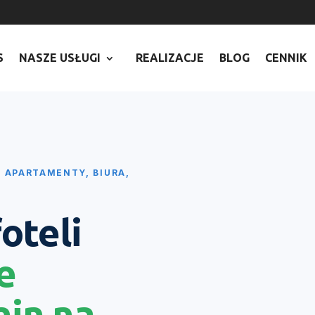
7
S
NASZE USŁUGI
REALIZACJE
BLOG
CENNIK
, APARTAMENTY, BIURA,
foteli
e
nin na