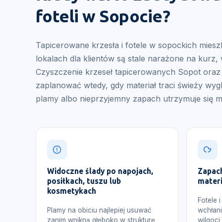
foteli w Sopocie?
Tapicerowane krzesła i fotele w sopockich miesz
lokalach dla klientów są stale narażone na kurz,
Czyszczenie krzeseł tapicerowanych Sopot oraz 
zaplanować wtedy, gdy materiał traci świeży wygl
plamy albo nieprzyjemny zapach utrzymuje się m
Widoczne ślady po napojach,
Zapach
posiłkach, tuszu lub
materi
kosmetykach
Fotele 
Plamy na obiciu najlepiej usuwać
wchłan
zanim wnikną głęboko w strukturę
wilgoci