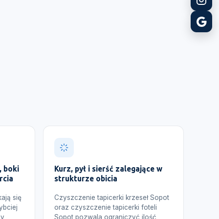
, boki
Kurz, pył i sierść zalegające w
rcia
strukturze obicia
kają się
Czyszczenie tapicerki krzeseł Sopot
ybciej
oraz czyszczenie tapicerki foteli
dy
Sopot pozwala ograniczyć ilość