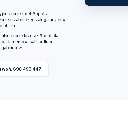
jne pranie foteli Sopot z
waniem zabrudzeń zalegających w
e obicia
nalne pranie krzeseł Sopot dla
partamentów, sal spotkań,
 i gabinetów
zwoń: 696 493 447