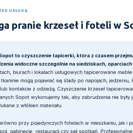
ZED USŁUGĄ
a pranie krzeseł i foteli w 
i Sopot to czyszczenie tapicerki, która z czasem przejm
zenia widoczne szczególnie na siedziskach, oparciach
ach, biurach i lokalach usługowych tapicerowane mebl
 tkaninie mogą pojawiać się ślady po napojach, jedzeniu, 
t lub kontakcie z odzieżą. Czyszczenie krzeseł tapicero
owanych Sopot wykonujemy tak, aby zabrudzenia nie były
ukane z włókien materiału.
równo przy pojedynczych fotelach w mieszkaniu, jak i pr
cji, gabinecie, restauracji czy sali spotkań. Profesjonaln