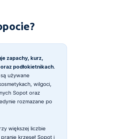
Sopocie?
uje zapachy, kurz,
 oraz podłokietnikach
.
e są używane
kosmetykach, wilgoci,
wanych Sopot oraz
 jedynie rozmazane po
zy większej liczbie
e pranie krzeseł Sopot i