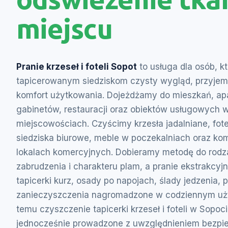
miejscu
Pranie krzeseł i foteli Sopot
to usługa dla osób, k
tapicerowanym siedziskom czysty wygląd, przyjem
komfort użytkowania. Dojeżdżamy do mieszkań, apa
gabinetów, restauracji oraz obiektów usługowych w
miejscowościach. Czyścimy krzesła jadalniane, fo
siedziska biurowe, meble w poczekalniach oraz k
lokalach komercyjnych. Dobieramy metodę do rodza
zabrudzenia i charakteru plam, a pranie ekstrakcy
tapicerki kurz, osady po napojach, ślady jedzenia, 
zanieczyszczenia nagromadzone w codziennym uży
temu czyszczenie tapicerki krzeseł i foteli w Sopoci
jednocześnie prowadzone z uwzględnieniem bezpie