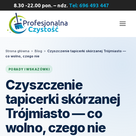
8.30 -22.00 pon. – ndz.
Tel: 696 493 447
Strona główna
»
Blog
»
Czyszczenie tapicerki skórzanej Trójmiasto —
co wolno, czego nie
PORADY I WSKAZÓWKI
Czyszczenie
tapicerki skórzanej
Trójmiasto — co
wolno, czego nie