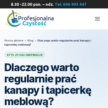
8.30 -22.00 pon. – ndz.
Tel: 696 493 447
Strona główna
»
Blog
»
Dlaczego warto regularnie prać kanapy i
tapicerkę meblową?
STYL ŻYCIA I INSPIRACJE
Dlaczego warto
regularnie prać
kanapy i tapicerkę
meblową?