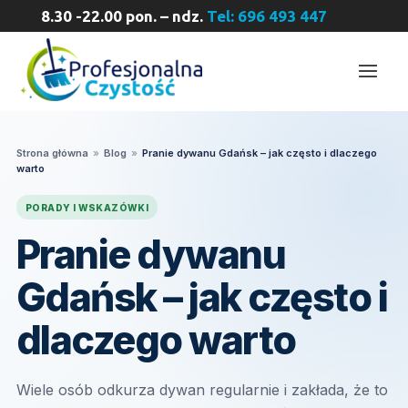
8.30 -22.00 pon. – ndz.
Tel: 696 493 447
Strona główna
»
Blog
»
Pranie dywanu Gdańsk – jak często i dlaczego
warto
PORADY I WSKAZÓWKI
Pranie dywanu
Gdańsk – jak często i
dlaczego warto
Wiele osób odkurza dywan regularnie i zakłada, że to