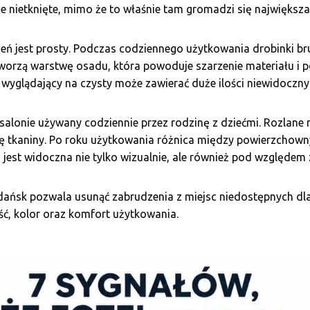
ie nietknięte, mimo że to właśnie tam gromadzi się największa
ń jest prosty. Podczas codziennego użytkowania drobinki bru
 tworzą warstwę osadu, która powoduje szarzenie materiału i p
 wyglądający na czysty może zawierać duże ilości niewidoczny
alonie używany codziennie przez rodzinę z dziećmi. Rozlane n
rę tkaniny. Po roku użytkowania różnica między powierzcho
jest widoczna nie tylko wizualnie, ale również pod względem
Gdańsk pozwala usunąć zabrudzenia z miejsc niedostępnych d
ć, kolor oraz komfort użytkowania.