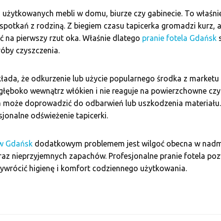
iej użytkowanych mebli w domu, biurze czy gabinecie. To właś
potkań z rodziną. Z biegiem czasu tapicerka gromadzi kurz, al
ć na pierwszy rzut oka. Właśnie dlatego
pranie fotela Gdańsk
s
óby czyszczenia.
akłada, że odkurzenie lub użycie popularnego środka z marketu
głęboko wewnątrz włókien i nie reaguje na powierzchowne czys
 może doprowadzić do odbarwień lub uszkodzenia materiału. 
sjonalne odświeżenie tapicerki.
 w Gdańsk
dodatkowym problemem jest wilgoć obecna w nadmo
z nieprzyjemnych zapachów. Profesjonalne pranie fotela poz
zywrócić higienę i komfort codziennego użytkowania.