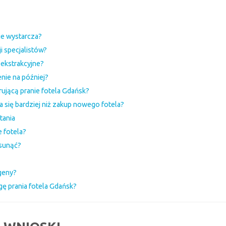
ie wystarcza?
i specjalistów?
 ekstrakcyjne?
enie na później?
ującą pranie fotela Gdańsk?
a się bardziej niż zakup nowego fotela?
tania
 fotela?
usunąć?
rgeny?
gę prania fotela Gdańsk?