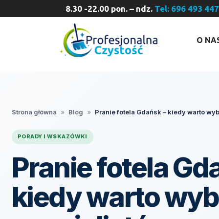
8.30 -22.00 pon. – ndz.
Tel: 696 493 44
O NA
Strona główna
»
Blog
»
Pranie fotela Gdańsk – kiedy warto wy
PORADY I WSKAZÓWKI
Pranie fotela Gd
kiedy warto wyb