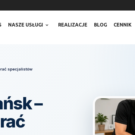
7
S
NASZE USŁUGI
REALIZACJE
BLOG
CENNIK
brać specjalistów
ańsk –
rać