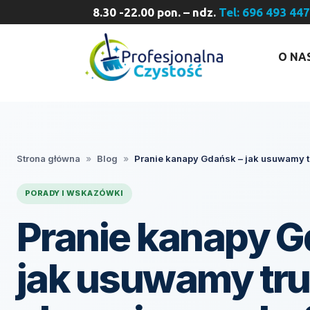
8.30 -22.00 pon. – ndz.
Tel: 696 493 44
O NA
Strona główna
»
Blog
»
Pranie kanapy Gdańsk – jak usuwamy t
PORADY I WSKAZÓWKI
Pranie kanapy G
jak usuwamy tr