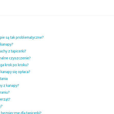
pie są tak problematyczne?
e kanapy?
chy z tapicerki?
onalne czyszczenie?
uga krok po kroku?
 kanapy się opłaca?
tania
my z kanapy?
raniu?
ierząt?
ę?
 bezpieczne dla tapicerki?