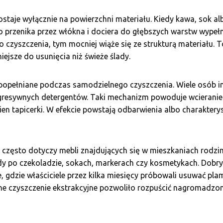
taje wyłącznie na powierzchni materiału. Kiedy kawa, sok albo
o przenika przez włókna i dociera do głębszych warstw wypełn
 czyszczenia, tym mocniej wiąże się ze strukturą materiału. T
iejsze do usunięcia niż świeże ślady.
popełniane podczas samodzielnego czyszczenia. Wiele osób i
resywnych detergentów. Taki mechanizm powoduje wcieranie z
ien tapicerki. W efekcie powstają odbarwienia albo charaktery
często dotyczy mebli znajdujących się w mieszkaniach rodzi
lady po czekoladzie, sokach, markerach czy kosmetykach. Dobr
, gdzie właściciele przez kilka miesięcy próbowali usuwać pl
ne czyszczenie ekstrakcyjne pozwoliło rozpuścić nagromadzony