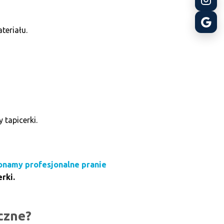
eriału.
tapicerki.
konamy profesjonalne pranie
rki.
czne?