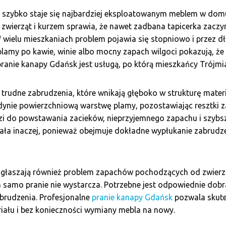
 szybko staje się najbardziej eksploatowanym meblem w domu
ą zwierząt i kurzem sprawia, że nawet zadbana tapicerka zacz
 wielu mieszkaniach problem pojawia się stopniowo i przez dł
plamy po kawie, winie albo mocny zapach wilgoci pokazują, że
ranie kanapy Gdańsk jest usługą, po którą mieszkańcy Trójmias
trudne zabrudzenia, które wnikają głęboko w strukturę mate
dynie powierzchniową warstwę plamy, pozostawiając resztki z
i do powstawania zacieków, nieprzyjemnego zapachu i szybsz
ała inaczej, ponieważ obejmuje dokładne wypłukanie zabrudzeń 
głaszają również problem zapachów pochodzących od zwierz
h samo pranie nie wystarcza. Potrzebne jest odpowiednie dobr
abrudzenia. Profesjonalne
pranie kanapy Gdańsk
pozwala skute
iału i bez konieczności wymiany mebla na nowy.