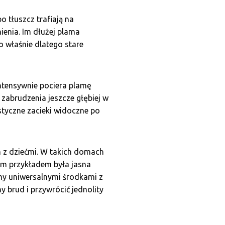
 tłuszcz trafiają na
ienia. Im dłużej plama
o właśnie dlatego stare
ntensywnie pociera plamę
abrudzenia jeszcze głębiej w
styczne zacieki widoczne po
n z dziećmi. W takich domach
ym przykładem była jasna
amy uniwersalnymi środkami z
 brud i przywrócić jednolity