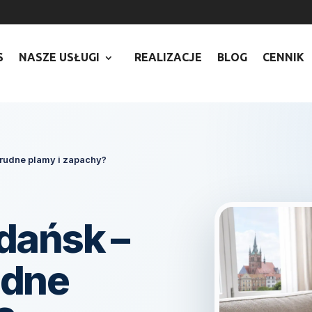
7
S
NASZE USŁUGI
REALIZACJE
BLOG
CENNIK
rudne plamy i zapachy?
dańsk –
udne