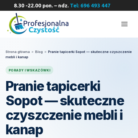
8.30 -22.00 pon. – ndz.
Tel: 696 493 447
Strona główna
»
Blog
»
Pranie tapicerki Sopot — skuteczne czyszczenie
mebli i kanap
PORADY I WSKAZÓWKI
Pranie tapicerki
Sopot — skuteczne
czyszczenie mebli i
kanap