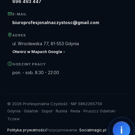
696 493 447
E-MAIL
biuroprofesjonalnaczystosc@gmail.com
ADRES
ul. Wrocławska 77, 81-553 Gdynia
Otwórz w Mapach Google
GODZINY PRACY
pon. - sob. 8:30 - 22:00
© 2026 Profesjonalna Czystość · NIP 5862265756
Gdynia · Gdańsk · Sopot · Rumia · Reda · Pruszcz Gdański ·
Tczew
i
Polityka prywatności
Pozycjonowanie:
Socialmagic.pl