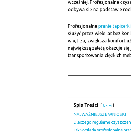
wcześniej. Profesjonalne czys
odbywa się na podstawie rodz
Profesjonalne
pranie tapicer
służyć przez wiele lat bez k
wnętrza, zwiększa komfort uż
największą zaletą okazuje si
transportowania ciężkich mebl
Spis Treści
Ukryj
NAJWAŻNIEJSZE WNIOSKI
Dlaczego regularne czyszczeni
Jak wygląda profesjonalne pran