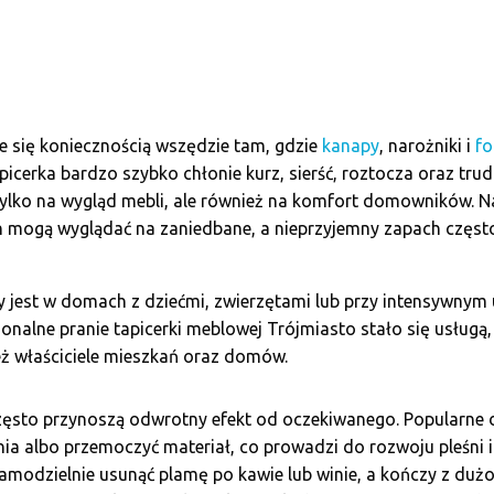
je się koniecznością wszędzie tam, gdzie
kanapy
, narożniki i
fo
icerka bardzo szybko chłonie kurz, sierść, roztocza oraz tru
tylko na wygląd mebli, ale również na komfort domowników. 
h mogą wyglądać na zaniedbane, a nieprzyjemny zapach częst
 jest w domach z dziećmi, zwierzętami lub przy intensywnym
jonalne pranie tapicerki meblowej Trójmiasto stało się usługą, 
nież właściciele mieszkań oraz domów.
ęsto przynoszą odwrotny efekt od oczekiwanego. Popularne d
ia albo przemoczyć materiał, co prowadzi do rozwoju pleśni i
samodzielnie usunąć plamę po kawie lub winie, a kończy z duż