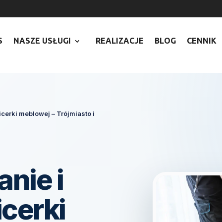
7
S
NASZE USŁUGI
REALIZACJE
BLOG
CENNIK
icerki meblowej – Trójmiasto i
anie i
cerki