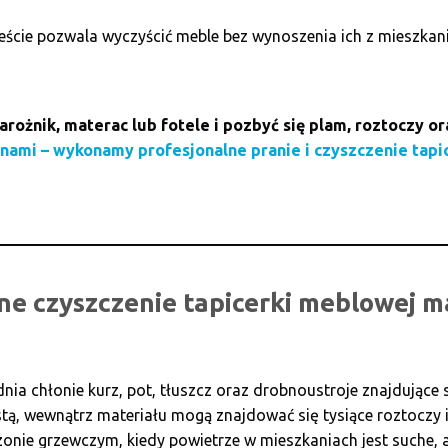
ście pozwala wyczyścić meble bez wynoszenia ich z mieszkani
rożnik, materac lub fotele i pozbyć się plam, roztoczy o
z nami – wykonamy profesjonalne pranie i czyszczenie tapi
ne czyszczenie tapicerki meblowej m
a chłonie kurz, pot, tłuszcz oraz drobnoustroje znajdujące s
ą, wewnątrz materiału mogą znajdować się tysiące roztoczy i b
onie grzewczym, kiedy powietrze w mieszkaniach jest suche, 