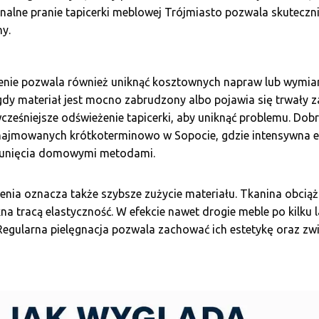
onalne pranie tapicerki meblowej Trójmiasto pozwala skuteczn
ny.
enie pozwala również uniknąć kosztownych napraw lub wymiany
gdy materiał jest mocno zabrudzony albo pojawia się trwały z
ześniejsze odświeżenie tapicerki, aby uniknąć problemu. Dob
najmowanych krótkoterminowo w Sopocie, gdzie intensywna e
sunięcia domowymi metodami.
enia oznacza także szybsze zużycie materiału. Tkanina obcią
kna tracą elastyczność. W efekcie nawet drogie meble po kilku 
. Regularna pielęgnacja pozwala zachować ich estetykę oraz z