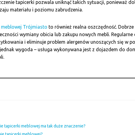
zczenie tapicerki pozwala uniknąć takich sytuacji, ponieważ 
aju materiału i poziomu zabrudzenia.
ki meblowej Trójmiasto
to również realna oszczędność. Dobrz
onieczności wymiany obicia lub zakupu nowych mebli. Regularn
ytkowania i eliminuje problem alergenów unoszących się w pow
ę jednak wygoda – usługa wykonywana jest z dojazdem do dom
i.
e tapicerki meblowej ma tak duże znaczenie?
ie tapicerki meblowej?