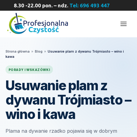
8.30 -22.00 pon. – ndz.
Tel: 696 493 447
Strona główna
»
Blog
»
Usuwanie plam z dywanu Trójmiasto – wino i
kawa
PORADY I WSKAZÓWKI
Usuwanie plam z
dywanu Trójmiasto –
wino i kawa
Plama na dywanie rzadko pojawia się w dobrym