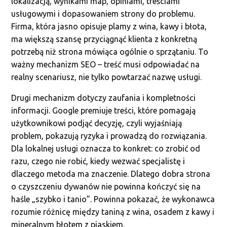
lokalizacją, wynikami map, opiniami, treściami
usługowymi i dopasowaniem strony do problemu.
Firma, która jasno opisuje plamy z wina, kawy i błota,
ma większą szansę przyciągnąć klienta z konkretną
potrzebą niż strona mówiąca ogólnie o sprzątaniu. To
ważny mechanizm SEO – treść musi odpowiadać na
realny scenariusz, nie tylko powtarzać nazwę usługi.
Drugi mechanizm dotyczy zaufania i kompletności
informacji. Google premiuje treści, które pomagają
użytkownikowi podjąć decyzję, czyli wyjaśniają
problem, pokazują ryzyka i prowadzą do rozwiązania.
Dla lokalnej usługi oznacza to konkret: co zrobić od
razu, czego nie robić, kiedy wezwać specjalistę i
dlaczego metoda ma znaczenie. Dlatego dobra strona
o czyszczeniu dywanów nie powinna kończyć się na
haśle „szybko i tanio”. Powinna pokazać, że wykonawca
rozumie różnicę między taniną z wina, osadem z kawy i
mineralnym błotem z piaskiem.