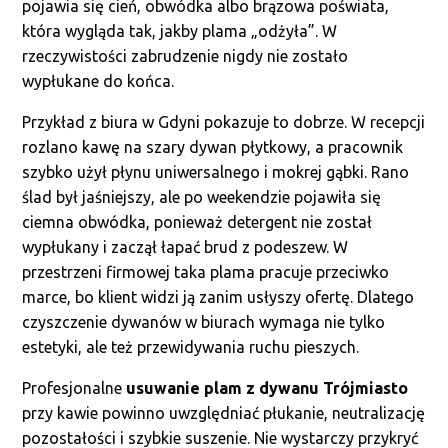
pojawia się cień, obwódka albo brązowa poświata,
która wygląda tak, jakby plama „odżyła”. W
rzeczywistości zabrudzenie nigdy nie zostało
wypłukane do końca.
Przykład z biura w Gdyni pokazuje to dobrze. W recepcji
rozlano kawę na szary dywan płytkowy, a pracownik
szybko użył płynu uniwersalnego i mokrej gąbki. Rano
ślad był jaśniejszy, ale po weekendzie pojawiła się
ciemna obwódka, ponieważ detergent nie został
wypłukany i zaczął łapać brud z podeszew. W
przestrzeni firmowej taka plama pracuje przeciwko
marce, bo klient widzi ją zanim usłyszy ofertę. Dlatego
czyszczenie dywanów w biurach wymaga nie tylko
estetyki, ale też przewidywania ruchu pieszych.
Profesjonalne
usuwanie plam z dywanu Trójmiasto
przy kawie powinno uwzględniać płukanie, neutralizację
pozostałości i szybkie suszenie. Nie wystarczy przykryć