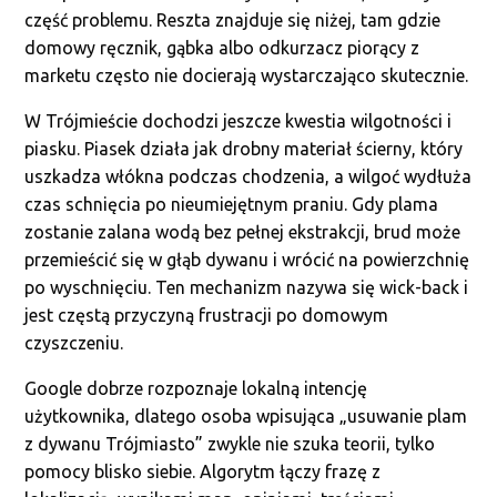
część problemu. Reszta znajduje się niżej, tam gdzie
domowy ręcznik, gąbka albo odkurzacz piorący z
marketu często nie docierają wystarczająco skutecznie.
W Trójmieście dochodzi jeszcze kwestia wilgotności i
piasku. Piasek działa jak drobny materiał ścierny, który
uszkadza włókna podczas chodzenia, a wilgoć wydłuża
czas schnięcia po nieumiejętnym praniu. Gdy plama
zostanie zalana wodą bez pełnej ekstrakcji, brud może
przemieścić się w głąb dywanu i wrócić na powierzchnię
po wyschnięciu. Ten mechanizm nazywa się wick-back i
jest częstą przyczyną frustracji po domowym
czyszczeniu.
Google dobrze rozpoznaje lokalną intencję
użytkownika, dlatego osoba wpisująca „usuwanie plam
z dywanu Trójmiasto” zwykle nie szuka teorii, tylko
pomocy blisko siebie. Algorytm łączy frazę z