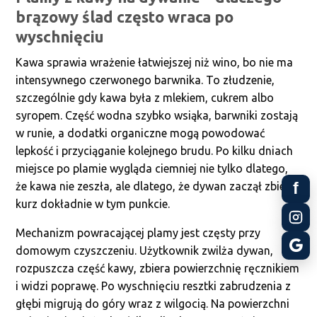
brązowy ślad często wraca po
wyschnięciu
Kawa sprawia wrażenie łatwiejszej niż wino, bo nie ma
intensywnego czerwonego barwnika. To złudzenie,
szczególnie gdy kawa była z mlekiem, cukrem albo
syropem. Część wodna szybko wsiąka, barwniki zostają
w runie, a dodatki organiczne mogą powodować
lepkość i przyciąganie kolejnego brudu. Po kilku dniach
miejsce po plamie wygląda ciemniej nie tylko dlatego,
f
że kawa nie zeszła, ale dlatego, że dywan zaczął zbierać
kurz dokładnie w tym punkcie.
Mechanizm powracającej plamy jest częsty przy
domowym czyszczeniu. Użytkownik zwilża dywan,
rozpuszcza część kawy, zbiera powierzchnię ręcznikiem
i widzi poprawę. Po wyschnięciu resztki zabrudzenia z
głębi migrują do góry wraz z wilgocią. Na powierzchni