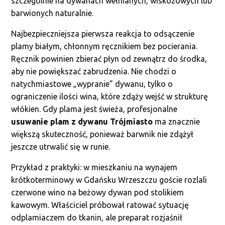
szczególnie na dywanach wełnianych, wiskozowych lub
barwionych naturalnie.
Najbezpieczniejsza pierwsza reakcja to odsączenie
plamy białym, chłonnym ręcznikiem bez pocierania.
Ręcznik powinien zbierać płyn od zewnątrz do środka,
aby nie powiększać zabrudzenia. Nie chodzi o
natychmiastowe „wypranie” dywanu, tylko o
ograniczenie ilości wina, które zdąży wejść w strukturę
włókien. Gdy plama jest świeża, profesjonalne
usuwanie plam z dywanu Trójmiasto
ma znacznie
większą skuteczność, ponieważ barwnik nie zdążył
jeszcze utrwalić się w runie.
Przykład z praktyki: w mieszkaniu na wynajem
krótkoterminowy w Gdańsku Wrzeszczu goście rozlali
czerwone wino na beżowy dywan pod stolikiem
kawowym. Właściciel próbował ratować sytuację
odplamiaczem do tkanin, ale preparat rozjaśnił