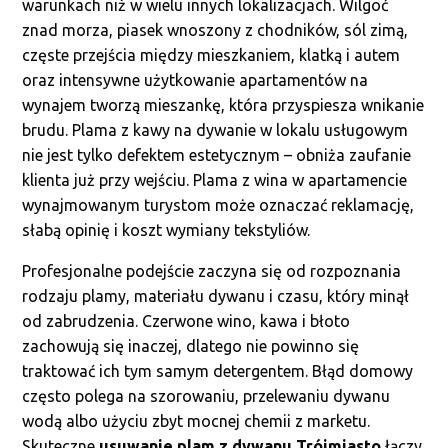
warunkach niż w wielu innych lokalizacjach. Wilgoć
znad morza, piasek wnoszony z chodników, sól zimą,
częste przejścia między mieszkaniem, klatką i autem
oraz intensywne użytkowanie apartamentów na
wynajem tworzą mieszankę, która przyspiesza wnikanie
brudu. Plama z kawy na dywanie w lokalu usługowym
nie jest tylko defektem estetycznym – obniża zaufanie
klienta już przy wejściu. Plama z wina w apartamencie
wynajmowanym turystom może oznaczać reklamację,
słabą opinię i koszt wymiany tekstyliów.
Profesjonalne podejście zaczyna się od rozpoznania
rodzaju plamy, materiału dywanu i czasu, który minął
od zabrudzenia. Czerwone wino, kawa i błoto
zachowują się inaczej, dlatego nie powinno się
traktować ich tym samym detergentem. Błąd domowy
często polega na szorowaniu, przelewaniu dywanu
wodą albo użyciu zbyt mocnej chemii z marketu.
Skuteczne
usuwanie plam z dywanu Trójmiasto
łączy