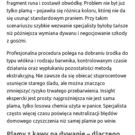
fragment runa i zostawił obwódkę. Problem nie był już
tylko plamą – pojawiła się różnica koloru, której nie da
się usunąć standardowym praniem. Przy takim
scenariuszu szybkie wezwanie specjalisty byłoby tańsze
niż późniejsza wymiana dywanu i negocjowanie szkody
z gośćmi.
Profesjonalna procedura polega na dobraniu środka do
typu włókna i rodzaju barwnika, kontrolowanym czasie
działania oraz wypłukaniu pozostałości metodą
ekstrakcyjną. Nie zawsze da się obiecać stuprocentowe
usunięcie starego śladu, ale można znacząco
zmniejszyć ryzyko trwałego przebarwienia. Insight
ekspercki jest prosty: najgroźniejsza nie jest sama
plama, tylko losowa chemia użyta w panice. Specjalista
często więcej czasu poświęca neutralizacji błędów
domowego czyszczenia niż samej plamie po winie.
Plamy z kawy na dywanie – dlaczego