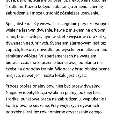
duża, barwna, stara albo była już traktowana kilkoma
środkami. Każda kolejna substancja zmienia chemię
zabrudzenia i może utrudnić późniejsze usuwanie.
Specjalistę należy wezwać szczególnie przy czerwonym
winie na jasnym dywanie, kawie z mlekiem na grubym
runie, błocie wdeptanym w strefę wejściową oraz przy
dywanach naturalnych. Sygnałem alarmowym jest też
zapach, lepkość, obwódka po wyschnięciu albo zmiana
struktury włókna. W apartamentach na wynajem i
biurach czas ma znaczenie biznesowe, bo plama nie
czeka na dogodny termin. Widoczny brud obniża ocenę
miejsca, nawet jeśli reszta lokalu jest czysta.
Proces profesjonalny powinien być przewidywalny.
Najpierw identyfikacja włókna i plamy, później test
środka, punktowa praca na zabrudzeniu, wypłukanie i
kontrolowane suszenie. Przy większych dywanach
potrzebne jest też równomierne czyszczenie całego