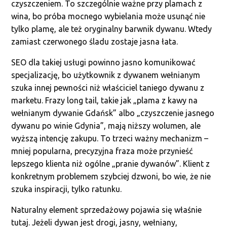
czyszczeniem. To szczególnie ważne przy plamach z
wina, bo próba mocnego wybielania może usunąć nie
tylko plamę, ale też oryginalny barwnik dywanu. Wtedy
zamiast czerwonego śladu zostaje jasna łata.
SEO dla takiej usługi powinno jasno komunikować
specjalizację, bo użytkownik z dywanem wełnianym
szuka innej pewności niż właściciel taniego dywanu z
marketu. Frazy long tail, takie jak „plama z kawy na
wełnianym dywanie Gdańsk” albo „czyszczenie jasnego
dywanu po winie Gdynia”, mają niższy wolumen, ale
wyższą intencję zakupu. To trzeci ważny mechanizm –
mniej popularna, precyzyjna fraza może przynieść
lepszego klienta niż ogólne „pranie dywanów”. Klient z
konkretnym problemem szybciej dzwoni, bo wie, że nie
szuka inspiracji, tylko ratunku.
Naturalny element sprzedażowy pojawia się właśnie
tutaj. Jeżeli dywan jest drogi, jasny, wełniany,