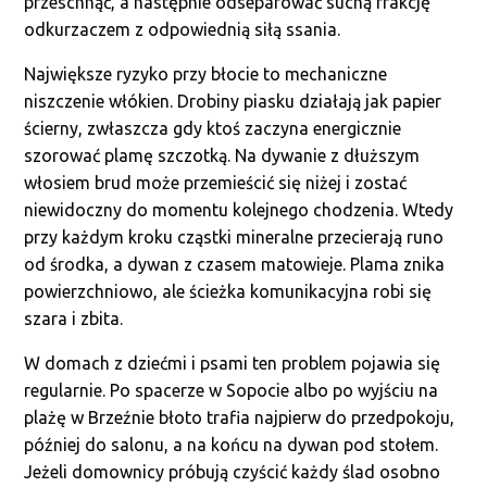
przeschnąć, a następnie odseparować suchą frakcję
odkurzaczem z odpowiednią siłą ssania.
Największe ryzyko przy błocie to mechaniczne
niszczenie włókien. Drobiny piasku działają jak papier
ścierny, zwłaszcza gdy ktoś zaczyna energicznie
szorować plamę szczotką. Na dywanie z dłuższym
włosiem brud może przemieścić się niżej i zostać
niewidoczny do momentu kolejnego chodzenia. Wtedy
przy każdym kroku cząstki mineralne przecierają runo
od środka, a dywan z czasem matowieje. Plama znika
powierzchniowo, ale ścieżka komunikacyjna robi się
szara i zbita.
W domach z dziećmi i psami ten problem pojawia się
regularnie. Po spacerze w Sopocie albo po wyjściu na
plażę w Brzeźnie błoto trafia najpierw do przedpokoju,
później do salonu, a na końcu na dywan pod stołem.
Jeżeli domownicy próbują czyścić każdy ślad osobno